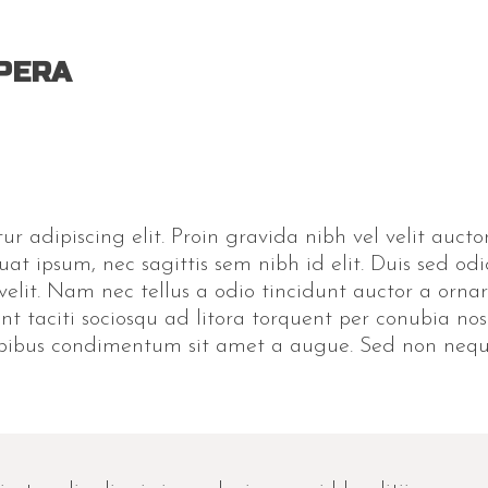
PERA
r adipiscing elit. Proin gravida nibh vel velit auctor
uat ipsum, nec sagittis sem nibh id elit. Duis sed odi
lit. Nam nec tellus a odio tincidunt auctor a ornar
ent taciti sociosqu ad litora torquent per conubia no
apibus condimentum sit amet a augue. Sed non neque 