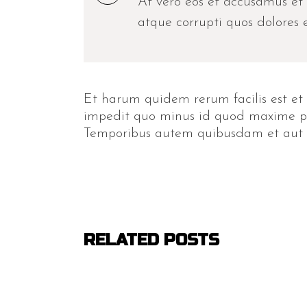
At vero eos et accusamus et 
atque corrupti quos dolores e
Et harum quidem rerum facilis est et 
impedit quo minus id quod maxime pla
Temporibus autem quibusdam et aut off
RELATED POSTS