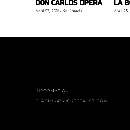
DON CARLOS OPERA
LA 
April 27, 2018
By
Danielle
April 25,
INFORMATION:
E:
ADMIN@MICKEEFAUST.COM