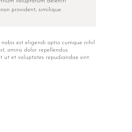
entium voluptatum deleniti
non provident, similique.
 nobis est eligendi optio cumque nihil
, omnis dolor repellendus.
t ut et voluptates repudiandae sint.