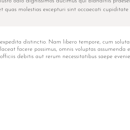
iusto odio dignissimos ducimus qui blanditiis praes
t quas molestias excepturi sint occaecati cupiditate 
expedita distinctio. Nam libero tempore, cum soluta
ceat facere possimus, omnis voluptas assumenda est
iciis debitis aut rerum necessitatibus saepe evenie