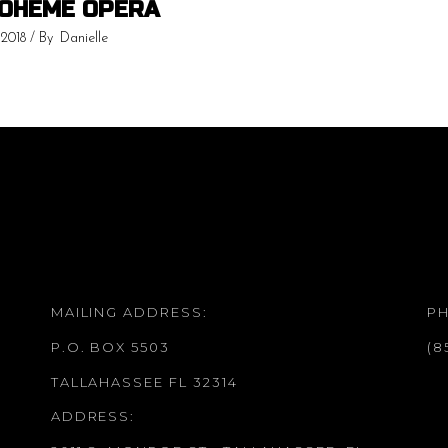
BOHEME OPERA
 2018
By
Danielle
MAILING ADDRESS:
P
P.O. BOX 5503
(8
TALLAHASSEE FL 32314
ADDRESS: